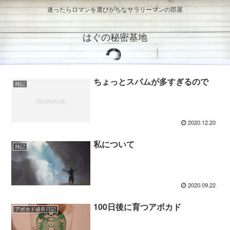
迷ったらロマンを選びがちなサラリーマンの部屋
はぐの秘密基地
ちょっとスパムが多すぎるので
雑記
2020.12.20
私について
雑記
2020.09.22
100日後に育つアボカド
アボカド成長日記